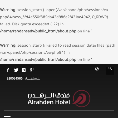
Warning
: session_start(): open(/var/cpanel/php/sessions/ea-
php84/sess_6fd4e550f889da42d986e2f421ae4942, O_RDWR)
failed: Disk quota exceeded (122) in
/home/rahdansadv/public_html/about.php
on line
1
Warning
: session_start(): Failed to read session data: files (path:
/var/cpanel/php/sessions/ea-php84) in
/home/rahdansadv/public_html/about.php
on line
1
920034585
للإستفسار :